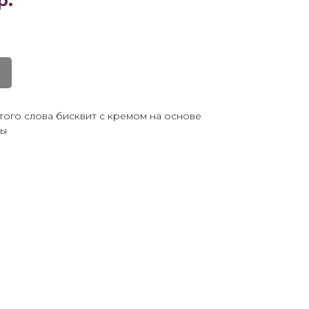
р.
того слова бисквит с кремом на основе
ны