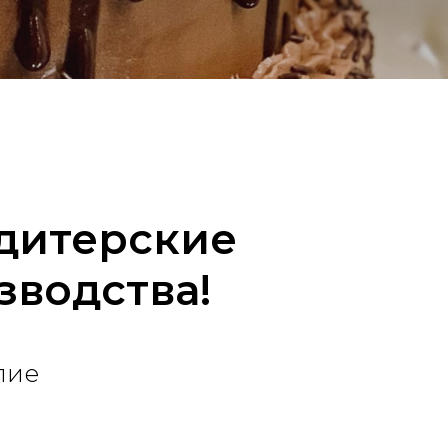
ндитерские
зводства!
лие