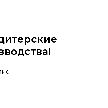
ндитерские
зводства!
лие