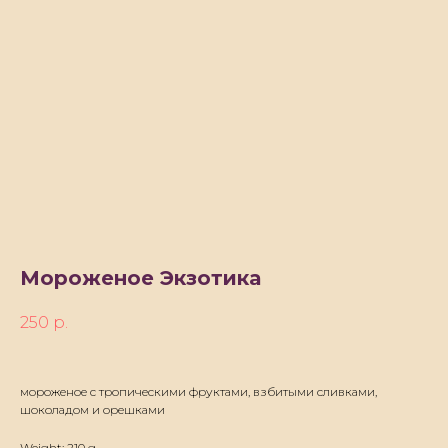
Мороженое Экзотика
250
р.
мороженое с тропическими фруктами, взбитыми сливками,
шоколадом и орешками
Weight: 210 g