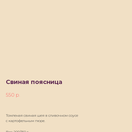
Свиная поясница
550
р.
Томленая свиная шея в сливочном соусе
с картофельным пюре.
Вес: 200/150 г